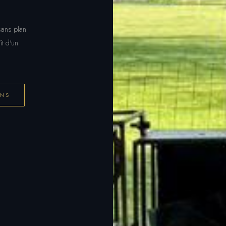
sans plan
ît d'un
ONS