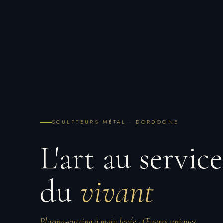
SCULPTEURS MÉTAL · DORDOGNE
L'art au service
du
vivant
Plasma-cutting à main levée · Œuvres uniques